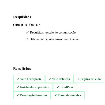
Requisitos
OBRIGATÓRIOS
✅ Requisitos: excelente comunicação
⭐ Diferencial: conhecimento em Canva
Benefícios
✓
Vale Transporte
✓
Vale Refeição
✓
Seguro de Vida
✓
Notebook corporativo
✓
TotalPass
✓
Premiações internas
✓
Plano de carreira