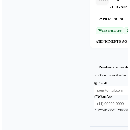
G.C.R - AS
📍
PRESENCIAL
🍽️
Vale Transporte
🦷
ATENDIMENTO AO 
Receber alertas de
Notificamos você assim qu
E-mail
WhatsApp
* Preencha e-mail, WhatsApp 