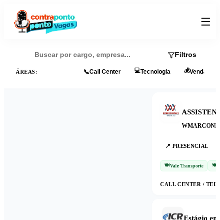
Filtros
💻
💰
📂
Todas
📞
Call Center
Tecnologia
Vendas
ÁREAS:
ASSISTEN
WMARCONI G
📍
PRESENCIAL
🍽️
🍽️
Vale Transporte
V
CALL CENTER / TE
Estágio em