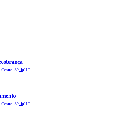
lecobrança
Centro, SP
CLT
namento
Centro, SP
CLT