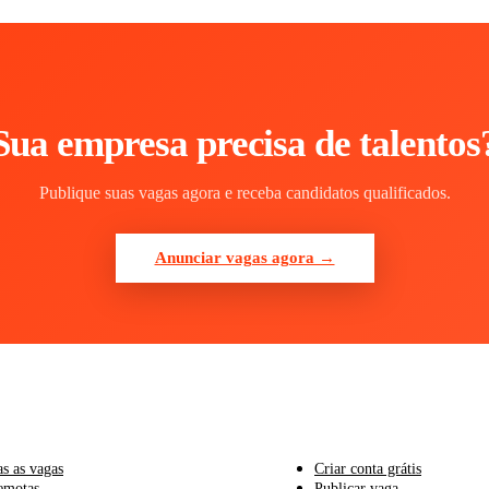
Sua empresa precisa de talentos
Publique suas vagas agora e receba candidatos qualificados.
Anunciar vagas agora →
IDATOS
PARA EMPRESAS
as as vagas
Criar conta grátis
emotas
Publicar vaga