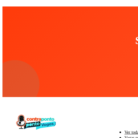
PARA CAND
Ver tod
Vagas r