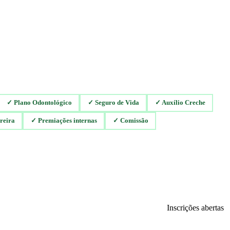
✓
Plano Odontológico
✓
Seguro de Vida
✓
Auxílio Creche
reira
✓
Premiações internas
✓
Comissão
Inscrições abertas