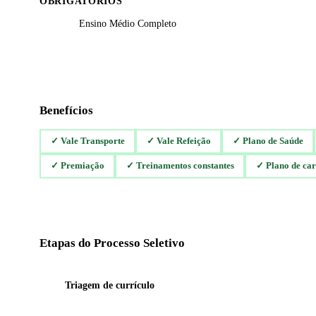
OBRIGATÓRIOS
Ensino Médio Completo
Benefícios
✓
Vale Transporte
✓
Vale Refeição
✓
Plano de Saúde
✓
Premiação
✓
Treinamentos constantes
✓
Plano de car
Etapas do Processo Seletivo
1
Triagem de currículo