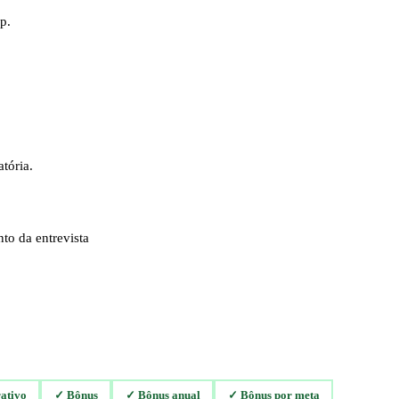
. 

ória.

o da entrevista

ativo
✓
Bônus
✓
Bônus anual
✓
Bônus por meta