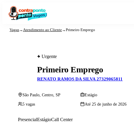
Vagas
→
Atendimento ao Cliente
→
Primeiro Emprego
Urgente
Primeiro Emprego
RENATO RAMOS DA SILVA 27329065811
São Paulo, Centro, SP
Estágio
5 vagas
Até 25 de junho de 2026
Presencial
Estágio
Call Center