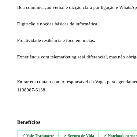
Boa comunicação verbal e dicção clara por ligação e WhatsApp
Digitação e noções básicas de informática.

Proatividade resiliência e foco em metas.

Experiência com telemarketing será diferencial, mas não obrigat
Entrar em contato com o responsável da Vaga, para agendament
1198987-6138
Benefícios
✓
Vale Transporte
✓
Seguro de Vida
✓
Notebook corpor