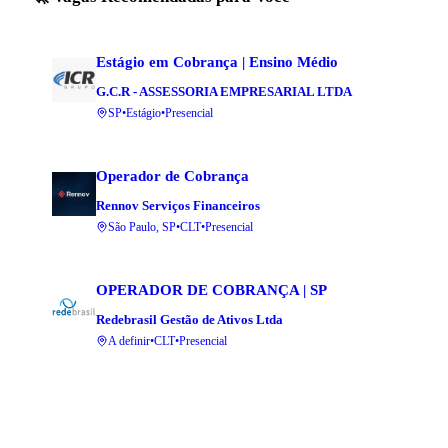
Estágio em Cobrança | Ensino Médio
G.C.R - ASSESSORIA EMPRESARIAL LTDA
SP
•
Estágio
•
Presencial
Operador de Cobrança
Rennov Serviços Financeiros
São Paulo, SP
•
CLT
•
Presencial
OPERADOR DE COBRANÇA | SP
Redebrasil Gestão de Ativos Ltda
A definir
•
CLT
•
Presencial