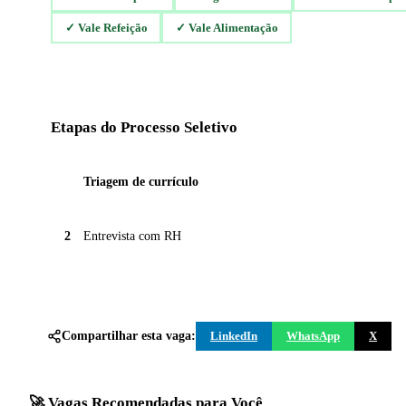
✓
Vale Refeição
✓
Vale Alimentação
Etapas do Processo Seletivo
1
Triagem de currículo
2
Entrevista com RH
Compartilhar esta vaga:
LinkedIn
WhatsApp
X
🚀 Vagas Recomendadas para Você