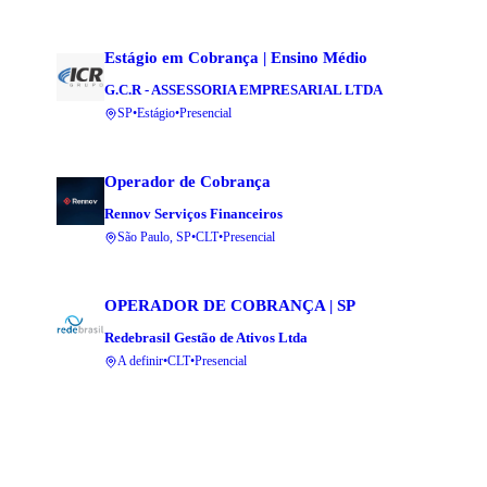
Estágio em Cobrança | Ensino Médio
G.C.R - ASSESSORIA EMPRESARIAL LTDA
SP
•
Estágio
•
Presencial
Operador de Cobrança
Rennov Serviços Financeiros
São Paulo, SP
•
CLT
•
Presencial
OPERADOR DE COBRANÇA | SP
Redebrasil Gestão de Ativos Ltda
A definir
•
CLT
•
Presencial