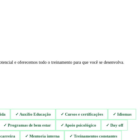
otencial e oferecemos todo o treinamento para que você se desenvolva.
ida
✓
Auxílio Educação
✓
Cursos e certificações
✓
Idiomas
✓
Programas de bem estar
✓
Apoio psicológico
✓
Day off
 carreira
✓
Mentoria interna
✓
Treinamentos constantes