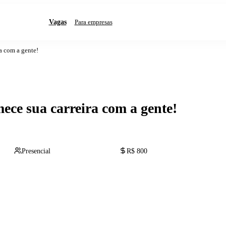
Vagas
Para empresas
a com a gente!
ece sua carreira com a gente!
Presencial
R$ 800